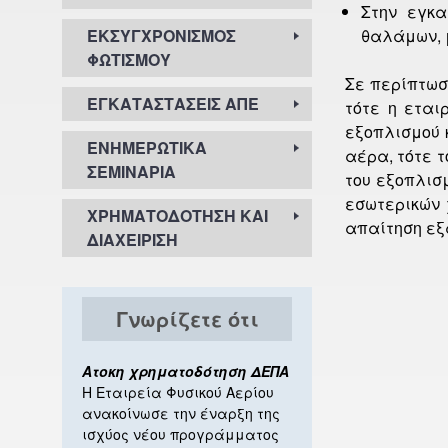
Στην εγκ
ΕΚΣΥΓΧΡΟΝΙΣΜΌΣ
θαλάμων, 
ΦΩΤΙΣΜΟΎ
Σε περίπτω
ΕΓΚΑΤΑΣΤΆΣΕΙΣ ΑΠΕ
τότε η εται
εξοπλισμού 
ΕΝΗΜΕΡΩΤΙΚΆ
αέρα, τότε 
ΣΕΜΙΝΆΡΙΑ
του εξοπλισ
εσωτερικών 
ΧΡΗΜΑΤΟΔΌΤΗΣΗ ΚΑΙ
απαίτηση εξ
ΔΙΑΧΕΊΡΙΣΗ
Γνωρίζετε ότι
Ατοκη χρηματοδότηση ΔΕΠΑ
Η Εταιρεία Φυσικού Αερίου
ανακοίνωσε την έναρξη της
ισχύος νέου προγράμματος