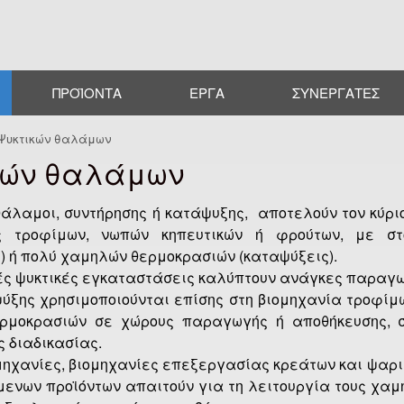
Παράκαμψη προς το
κυρίως περιεχόμενο
ΠΡΟΪΌΝΤΑ
ΈΡΓΑ
ΣΥΝΕΡΓΆΤΕΣ
Ψυκτικών θαλάμων
κών θαλάμων
 θάλαμοι, συντήρησης ή κατάψυξης, αποτελούν τον κύ
ς τροφίμων, νωπών κηπευτικών ή φρούτων, με σ
ς) ή πολύ χαμηλών θερμοκρασιών (καταψύξεις).
ς ψυκτικές εγκαταστάσεις καλύπτουν ανάγκες παραγωγ
ύξης χρησιμοποιούνται επίσης στη βιομηχανία τροφίμ
ρμοκρασιών σε χώρους παραγωγής ή αποθήκευσης, 
 διαδικασίας.
ηχανίες, βιομηχανίες επεξεργασίας κρεάτων και ψαρι
ενων προϊόντων απαιτούν για τη λειτουργία τους χαμη