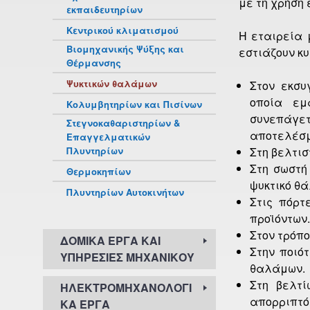
με τη χρήση
εκπαιδευτηρίων
Κεντρικού κλιματισμού
Η εταιρεία 
Βιομηχανικής Ψύξης και
εστιάζουν κυ
Θέρμανσης
Ψυκτικών θαλάμων
Στον εκσυ
οποία εμ
Κολυμβητηρίων και Πισίνων
συνεπάγετ
Στεγνοκαθαριστηρίων &
αποτελέσμ
Επαγγελματικών
Πλυντηρίων
Στη βελτι
Στη σωστή
Θερμοκηπίων
ψυκτικό θ
Πλυντηρίων Αυτοκινήτων
Στις πόρτ
προϊόντων.
Στον τρόπο
ΔΟΜΙΚΆ ΈΡΓΑ ΚΑΙ
Στην ποιό
ΥΠΗΡΕΣΊΕΣ ΜΗΧΑΝΙΚΟΎ
θαλάμων.
Στη βελτί
ΗΛΕΚΤΡΟΜΗΧΑΝΟΛΟΓΙ
απορριπτό
ΚΆ ΈΡΓΑ