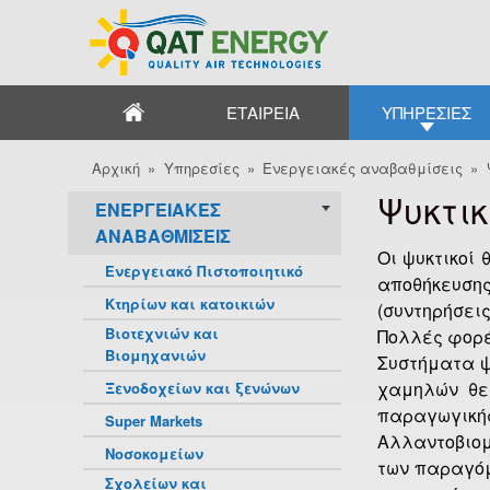
QAT
Energy
Κύριο μενού
ΑΡΧΙΚΉ
ΕΤΑΙΡΕΊΑ
ΥΠΗΡΕΣΊΕΣ
Αρχική
»
Υπηρεσίες
»
Ενεργειακές αναβαθμίσεις
»
Είστε εδώ
Ψυκτι
ΕΝΕΡΓΕΙΑΚΈΣ
ΑΝΑΒΑΘΜΊΣΕΙΣ
Οι ψυκτικοί
Ενεργειακό Πιστοποιητικό
αποθήκευση
Κτηρίων και κατοικιών
(συντηρήσει
Βιοτεχνιών και
Πολλές φορέ
Βιομηχανιών
Συστήματα ψ
χαμηλών θε
Ξενοδοχείων και ξενώνων
παραγωγικής
Super Markets
Αλλαντοβιομ
Νοσοκομείων
των παραγόμ
Σχολείων και