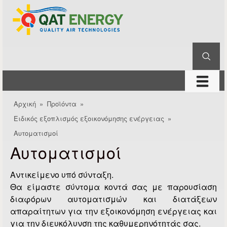
QAT
Παράκαμψη προς το
Energy
κυρίως περιεχόμενο
Αναζήτηση
Φόρμα αναζήτησης
μενού
Αρχική
»
Προϊόντα
»
Είστε εδώ
Ειδικός εξοπλισμός εξοικονόμησης ενέργειας
»
Αυτοματισμοί
Αυτοματισμοί
Αντικείμενο υπό σύνταξη.
Θα είμαστε σύντομα κοντά σας με παρουσίαση
διαφόρων αυτοματισμών και διατάξεων
απαραίτητων για την εξοικονόμηση ενέργειας και
για την διευκόλυνση της καθυμερηνότητάς σας.