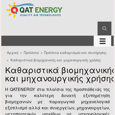
QAT
Παράκαμψη προς το
Energy
κυρίως περιεχόμενο
Αναζήτηση
Φόρμα αναζήτησης
μενού
Αρχική
»
Προϊόντα
»
Προϊόντα καθαρισμού και συντήρησης
Είστε εδώ
»
Καθαριστικά βιομηχανικής και μηχανουργικής χρήσης
Καθαριστικά βιομηχανική
και μηχανουργικής χρήση
Η QATENERGY στα πλαίσια της προσπάθειάς της
για την καλύτερη δυνατή εξυπηρέτηση
βιομηχανιών με παραγωγικό μηχανολογικό
εξοπλισμό αλλά και συνεργείων, μηχανουργείων,
μεταποιητικών μονάδων με μηχανολογικές