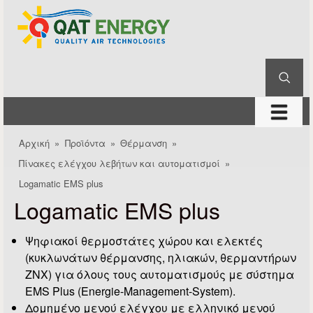
QAT
Παράκαμψη προς το
Energy
κυρίως περιεχόμενο
Αναζήτηση
Φόρμα αναζήτησης
μενού
Αρχική
»
Προϊόντα
»
Θέρμανση
»
Είστε εδώ
Πίνακες ελέγχου λεβήτων και αυτοματισμοί
»
Logamatic EMS plus
Logamatic EMS plus
Ψηφιακοί θερμοστάτες χώρου και ελεκτές
(κυκλωνάτων θέρμανσης, ηλιακών, θερμαντήρων
ΖΝΧ) για όλους τους αυτοματισμούς με σύστημα
EMS Plus (Energie-Management-System).
Δομημένο μενού ελέγχου με ελληνικό μενού