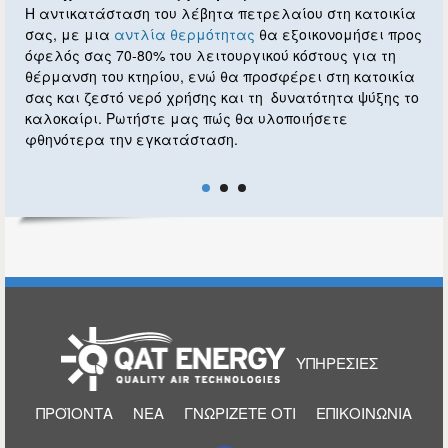
Η αντικατάσταση του λέβητα πετρελαίου στη κατοικία
Η
σας, με μια
αντλία θερμότητας
θα εξοικονομήσει προς
κ
όφελός σας 70-80% του λειτουργικού κόστους για τη
ν
θέρμανση του κτηρίου, ενώ θα προσφέρει στη κατοικία
θ
σας και ζεστό νερό χρήσης και τη δυνατότητα ψύξης το
καλοκαίρι. Ρωτήστε μας πώς θα υλοποιήσετε
φθηνότερα την εγκατάσταση.
ΑΡΧΙΚΉ
ΥΠΗΡΕΣΊΕΣ
ΠΡΟΪΌΝΤΑ
ΝΈΑ
ΓΝΩΡΊΖΕΤΕ ΌΤΙ
ΕΠΙΚΟΙΝΩΝΊΑ