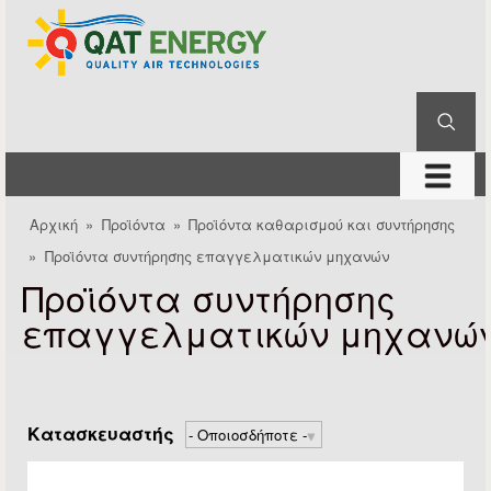
QAT
Παράκαμψη προς το
Energy
κυρίως περιεχόμενο
Αναζήτηση
Φόρμα αναζήτησης
μενού
Αρχική
»
Προϊόντα
»
Προϊόντα καθαρισμού και συντήρησης
Είστε εδώ
»
Προϊόντα συντήρησης επαγγελματικών μηχανών
Προϊόντα συντήρησης
επαγγελματικών μηχανώ
Κατασκευαστής