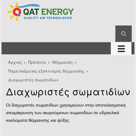
QAT
Παράκαμψη προς το
Energy
κυρίως περιεχόμενο
Αναζήτηση
Φόρμα αναζήτησης
μενού
Αρχική
»
Προϊόντα
»
Θέρμανση
»
Είστε εδώ
Παρελκόμενος εξοπλισμός θέρμανσης
»
Διαχωριστές σωματιδίων
Διαχωριστές σωματιδίων
Οι διαχωριστές σωματιδίων χρησιμεύουν στην αποτελεσματική
απομάκρυνση των αιωρούμενων σωματιδίων σε υδραυλικά
κυκλώματα θέρμανσης και ψύξης