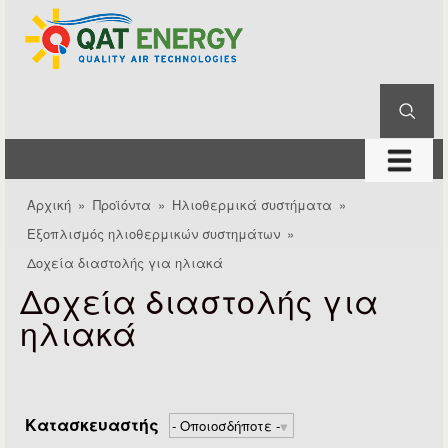
QAT
Παράκαμψη προς το
Energy
κυρίως περιεχόμενο
Αναζήτηση
Φόρμα αναζήτησης
μενού
Αρχική
»
Προϊόντα
»
Ηλιοθερμικά συστήματα
»
Είστε εδώ
Εξοπλισμός ηλιοθερμικών συστημάτων
»
Δοχεία διαστολής για ηλιακά
Δοχεία διαστολής για
ηλιακά
Κατασκευαστής