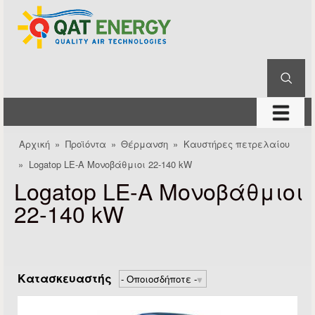
QAT
Παράκαμψη προς το
Energy
κυρίως περιεχόμενο
Αναζήτηση
Φόρμα αναζήτησης
μενού
Αρχική
»
Προϊόντα
»
Θέρμανση
»
Καυστήρες πετρελαίου
Είστε εδώ
»
Logatop LE-A Μονοβάθμιοι 22-140 kW
Logatop LE-A Μονοβάθμιοι
22-140 kW
Κατασκευαστής