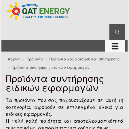
QAT
Παράκαμψη προς το
Energy
κυρίως περιεχόμενο
Αναζήτηση
Φόρμα αναζήτησης
μενού
Αρχική
»
Προϊόντα
»
Προϊόντα καθαρισμού και συντήρησης
Είστε εδώ
»
Προϊόντα συντήρησης ειδικών εφαρμογών
Προϊόντα συντήρησης
ειδικών εφαρμογών
Τα προϊόντα που σας παρουσιάζουμε σε αυτή τη
κατηγορία, αφορούν σε επιλεγμένα υλικά για
ειδικές εφαρμογές.
Η πολύ καλή ποιότητα και αποτελεσματικότητά
τους τα κάνει απαραίτητα για χρήσεις όπως: