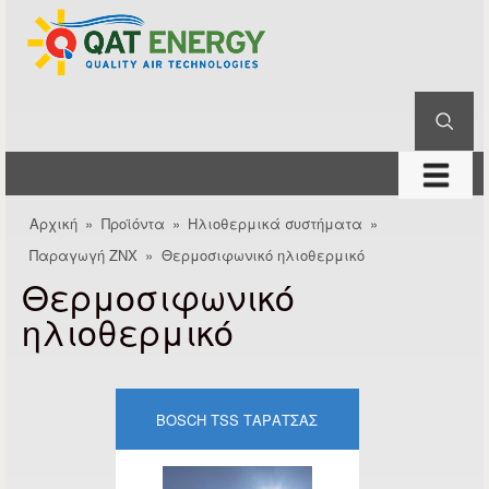
QAT
Παράκαμψη προς το
Energy
κυρίως περιεχόμενο
Αναζήτηση
Φόρμα αναζήτησης
μενού
Αρχική
»
Προϊόντα
»
Ηλιοθερμικά συστήματα
»
Είστε εδώ
Παραγωγή ΖΝΧ
»
Θερμοσιφωνικό ηλιοθερμικό
Θερμοσιφωνικό
ηλιοθερμικό
BOSCH TSS ΤΑΡΆΤΣΑΣ