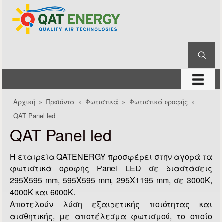
QAT
Παράκαμψη προς το
Energy
κυρίως περιεχόμενο
Αναζήτηση
Φόρμα αναζήτησης
μενού
Αρχική
»
Προϊόντα
»
Φωτιστικά
»
Φωτιστικά οροφής
»
Είστε εδώ
QAT Panel led
QAT Panel led
H εταιρεία QATENERGY προσφέρει στην αγορά τα
φωτιστικά οροφής Panel LED σε διαστάσεις
295Χ595 mm, 595Χ595 mm, 295Χ1195 mm, σε 3000Κ,
4000Κ και 6000Κ.
Αποτελούν λύση εξαιρετικής ποιότητας και
αισθητικής, με αποτέλεσμα φωτισμού, το οποίο