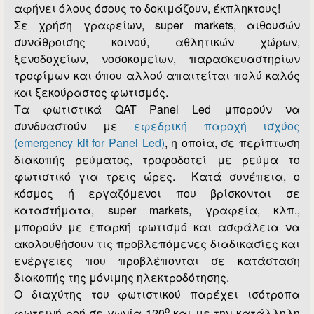
αφήνει όλους όσους το δοκιμάζουν, έκπληκτους!
Σε χρήση γραφείων, super markets, αιθουσών
συνάθρoισης κοινού, αθλητικών χώρων,
ξενοδοχείων, νοσοκομείων, παρασκευαστηρίων
τροφίμων και όπου αλλού απαιτείται πολύ καλός
και ξεκούραστος φωτισμός.
Τα φωτιστικά QAT Panel Led μπορούν να
συνδυαστούν με
εφεδρική παροχή ισχύος
(emergency kit for Panel Led)
, η οποία, σε περίπτωση
διακοπής ρεύματος, τροφοδοτεί με ρεύμα το
φωτιστικό για τρεις ώρες. Κατά συνέπεια, ο
κόσμος ή εργαζόμενοι που βρίσκονται σε
καταστήματα, super markets, γραφεία, κλπ.,
μπορούν με επαρκή φωτισμό και ασφάλεια να
ακολουθήσουν τις προβλεπόμενες διαδικασίες και
ενέργειες που προβλέπονται σε κατάσταση
διακοπής της μόνιμης ηλεκτροδότησης.
Ο διαχύτης του φωτιστικού παρέχει ισότροπα
ο
φωτεινή ροή σε γωνία 120
και με την κατάλληλη