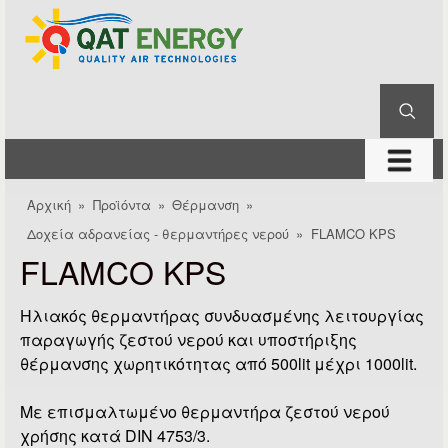
QAT
Παράκαμψη προς το
Energy
κυρίως περιεχόμενο
Αναζήτηση
Φόρμα αναζήτησης
μενού
Αρχική
»
Προϊόντα
»
Θέρμανση
»
Είστε εδώ
Δοχεία αδρανείας - θερμαντήρες νερού
»
FLAMCO KPS
FLAMCO KPS
Ηλιακός θερμαντήρας συνδυασμένης λειτουργίας
παραγωγής ζεστού νερού και υποστήριξης
θέρμανσης χωρητικότητας από 500lit μέχρι 1000lit.
Mε επισμαλτωμένο θερμαντήρα ζεστού νερού
χρήσης κατά DIN 4753/3.