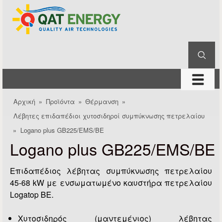
QAT
Παράκαμψη προς το
Energy
κυρίως περιεχόμενο
Αναζήτηση
Φόρμα αναζήτησης
μενού
Αρχική
»
Προϊόντα
»
Θέρμανση
»
Είστε εδώ
Λέβητες επιδαπέδιοι χυτοσιδηροί συμπύκνωσης πετρελαίου
»
Logano plus GB225/EMS/BE
Logano plus GB225/EMS/BE
Επιδαπέδιος λέβητας συμπύκνωσης πετρελαίου
45-68 kW με ενσωματωμένο καυστήρα πετρελαίου
Logatop ΒΕ.
Χυτοσιδηρός (μαντεμένιος) λέβητας